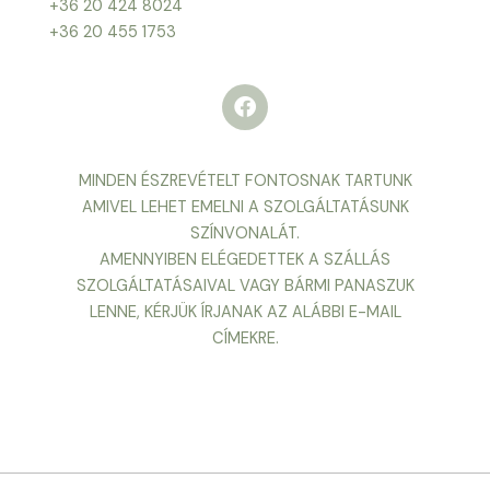
+36 20 424 8024
+36 20 455 1753
F
a
c
e
b
MINDEN ÉSZREVÉTELT FONTOSNAK TARTUNK
o
o
AMIVEL LEHET EMELNI A SZOLGÁLTATÁSUNK
k
SZÍNVONALÁT.
AMENNYIBEN ELÉGEDETTEK A SZÁLLÁS
SZOLGÁLTATÁSAIVAL VAGY BÁRMI PANASZUK
LENNE, KÉRJÜK ÍRJANAK AZ ALÁBBI E-MAIL
CÍMEKRE.