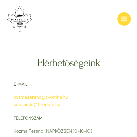
Skip
Main
to
Men
content
Elérhetőségeink
E-MAIL
kozma.ferenc@t-online.hu
soosandi1@t-online.hu
TELEFONSZÁM
Kozma Ferenc (NAPKÖZBEN 10-18-IG)