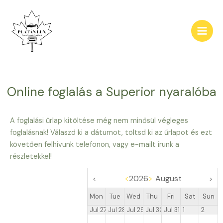
Skip
Main
to
Men
content
Online foglalás a Superior nyaralóba
A foglalási űrlap kitöltése még nem minősül végleges
foglalásnak! Válaszd ki a dátumot, töltsd ki az űrlapot és ezt
követően felhívunk telefonon, vagy e-mailt írunk a
részletekkel!
<
2026
>
August
<
>
Mon
Tue
Wed
Thu
Fri
Sat
Sun
Jul 27
Jul 28
Jul 29
Jul 30
Jul 31
1
2