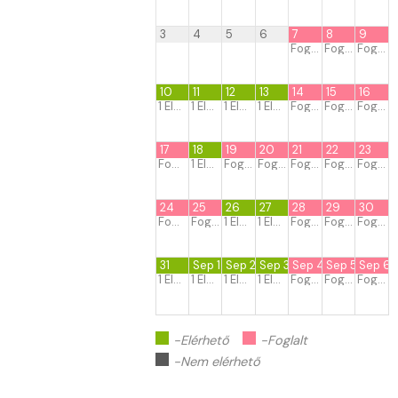
3
4
5
6
7
8
9
Foglalt
Foglalt
Foglalt
10
11
12
13
14
15
16
1
Elérhető
1
Elérhető
1
Elérhető
1
Elérhető
Foglalt
Foglalt
Foglalt
17
18
19
20
21
22
23
Foglalt
1
Elérhető
Foglalt
Foglalt
Foglalt
Foglalt
Foglalt
24
25
26
27
28
29
30
Foglalt
Foglalt
1
Elérhető
1
Elérhető
Foglalt
Foglalt
Foglalt
31
Sep 1
Sep 2
Sep 3
Sep 4
Sep 5
Sep 6
1
Elérhető
1
Elérhető
1
Elérhető
1
Elérhető
Foglalt
Foglalt
Foglalt
-Elérhető
-Foglalt
-Nem elérhető